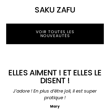
SAKU ZAFU
VOIR TOUTES LES
NOUVEAUTÉS
ELLES AIMENT ! ET ELLES LE
DISENT !
J’adore ! En plus d’être joli, il est super
J
s
pratique !
e
Mary