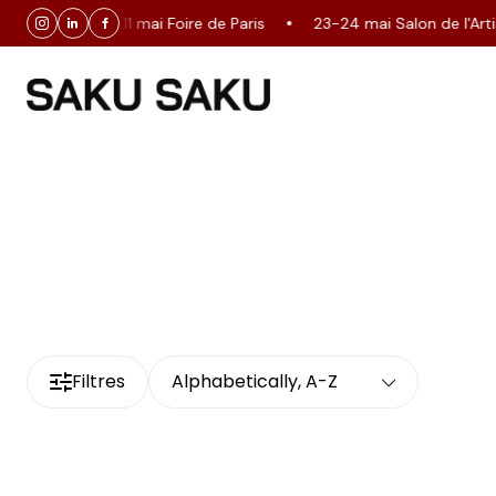
30 avril-11 mai Foire de Paris
23-24 mai Salon de l'Arti
Filtres
Alphabetically, A-Z