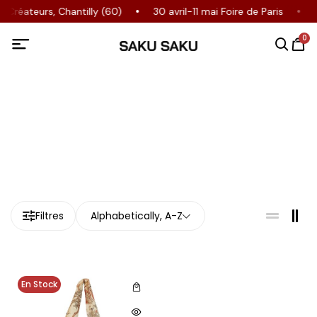
 Créateurs, Chantilly (60)
30 avril-11 mai Foire de Paris
0
Filtres
Alphabetically, A-Z
En Stock