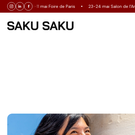
30 avril-11 mai Foire de Paris
23-24 mai Salon de l'Artis